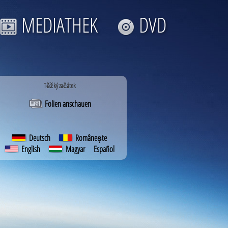
MEDIATHEK
DVD
Těžký začátek
Folien anschauen
Deutsch
Românește
English
Magyar
Español