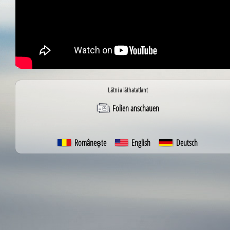
Látni a láthatatlant
Folien anschauen
Românește
English
Deutsch