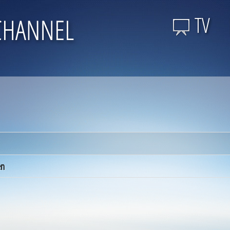
TV
en