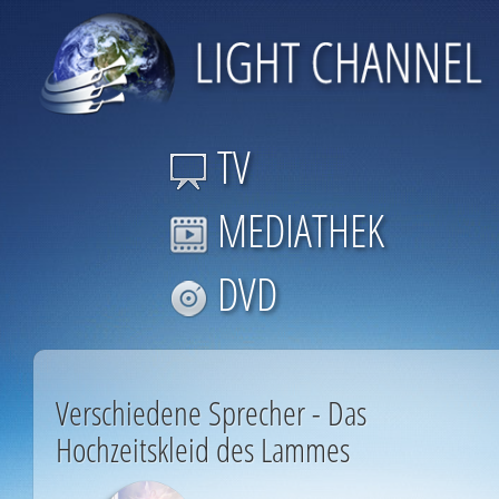
TV
MEDIATHEK
DVD
Verschiedene Sprecher - Das
Hochzeitskleid des Lammes